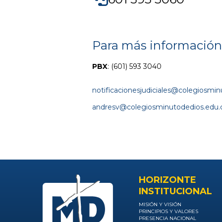
Para más información
PBX
:
(601) 593 3040
notificacionesjudiciales@colegiosmi
andresv@colegiosminutodedios.edu.
HORIZONTE
INSTITUCIONAL
MISIÓN Y VISIÓN
PRINCIPIOS Y VALORES
PRESENCIA NACIONAL