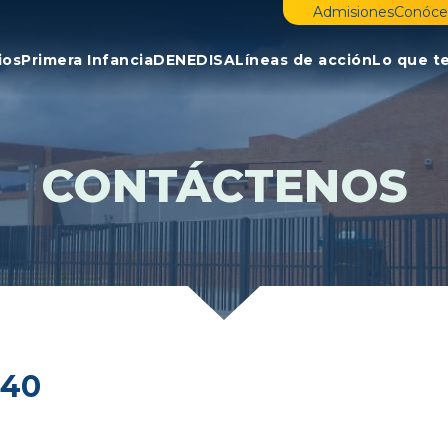
Admisiones
Conóce
ios
Primera Infancia
DENE
DISA
Líneas de acción
Lo que t
CONTÁCTENOS
040