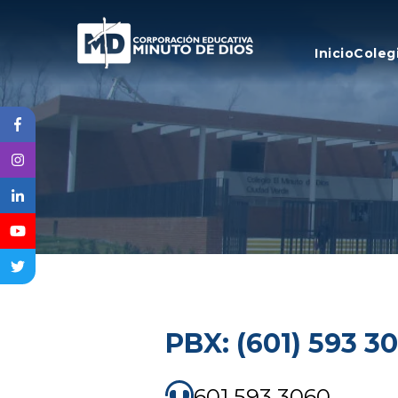
Inicio
Coleg
PBX: (601) 593 3
601 593 3060