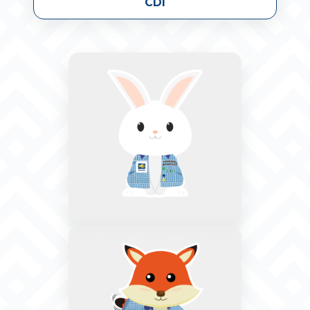
CDI
Hogar Infantil Rafael
García Herreros
Minuto de Dios - Calle 81 B
No. 73 - 24