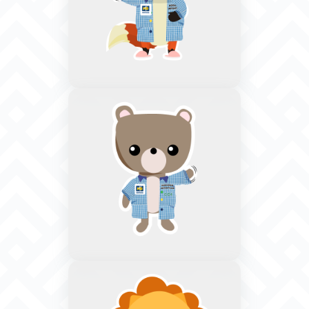
CONOCE MÁS
SITIO WEB
Hogar Infantil
Laureles
Bogotá, Tunjuelito - Calle 54
Sur No. 9 A - 03
CONOCE MÁS
SITIO WEB
Hogar Infantil
Nazareth