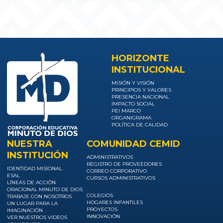
CDI Coprogreso
Usaquén, San Cristóbal Norte -
Calle 161 No. 7 F - 11
HORIZONTE
CONOCE MÁS
INSTITUCIONAL
MISIÓN Y VISIÓN
SITIO WEB
PRINCIPIOS Y VALORES
PRESENCIA NACIONAL
IMPACTO SOCIAL
PEI MARCO
ORGANIGRAMA
POLÍTICA DE CALIDAD
NUESTRA
COMUNIDAD CEMID
INSTITUCIÓN
ADMINISTRATIVOS
REGISTRO DE PROVEEDORES
IDENTIDAD MISIONAL
CORREO CORPORATIVO
ESAL
CURSOS ADMINISTRATIVOS
LÍNEAS DE ACCIÓN
ORACIONAL MINUTO DE DIOS
COLEGIOS
TRABAJE CON NOSOTROS
HOGARES INFANTILES
UN LUGAR PARA LA
PROYECTOS
IMAGINACIÓN
INNOVACIÓN
VER NUESTROS VIDEOS