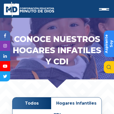
CONOCE NUESTROS
e
S
o
y
A
s
p
i
r
a
n
t
HOGARES INFATILES
Y CDI
Todos
Hogares Infantiles