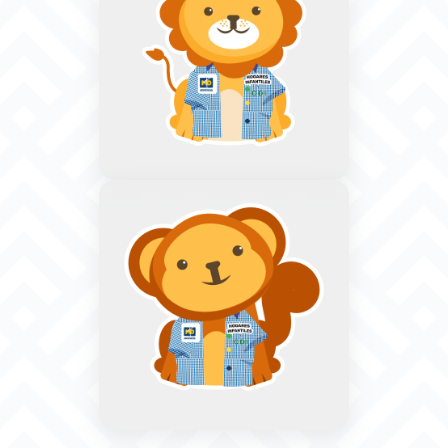
Engativá, La Palestina - Tv. 77
# 81G - 21
CONOCE MÁS
SITIO WEB
CDI Aprobi
Bogotá, Suba - Carrera 109 No.
137 - 45
CONOCE MÁS
SITIO WEB